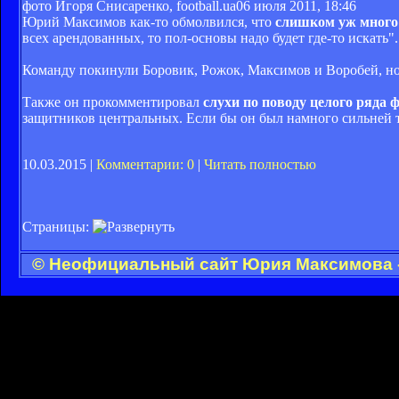
фото Игоря Снисаренко, football.ua
06 июля 2011, 18:46
Юрий Максимов как-то обмолвился, что
слишком уж много 
всех арендованных, то пол-основы надо будет где-то искать".
Команду покинули Боровик, Рожок, Максимов и Воробей, н
Также он прокомментировал
слухи по поводу целого ряда 
защитников центральных. Если бы он был намного сильней тех
10.03.2015 |
Комментарии: 0
|
Читать полностью
Страницы:
© Неофициальный сайт Юрия Максимова - 