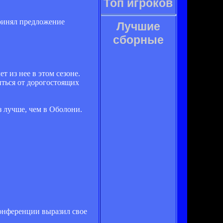
Топ игроков
ринял предложение
Лучшие
сборные
 из нее в этом сезоне.
иться от дорогостоящих
 лучше, чем в Оболони.
онференции выразил свое