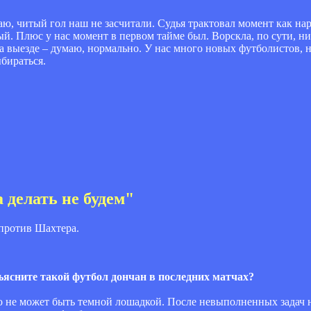
таю, читый гол наш не засчитали. Судья трактовал момент как на
. Плюс у нас момент в первом тайме был. Ворскла, по сути, нич
на выезде – думаю, нормально. У нас много новых футболистов, н
бираться.
делать не будем"
против Шахтера.
ъясните такой футбол дончан в последних матчах?
го не может быть темной лошадкой. После невыполненных задач 