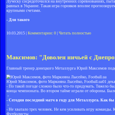
Луческу сосредоточился на внутренних соревнованиях, пытаяс
равных в Украине. Такая игра горняков вполне прогнозируе
крупными счетами.
- Для такого
10.03.2015 |
Комментарии: 0
|
Читать полностью
Максимов: "Доволен ничьей с Днепр
Главный тренер донецкого Металлурга Юрий Максимов поде
Юрий Максимов, фото Маркияна Лысейко, Football.ua
01 дека
- По такой погоде сложно было что-то придумать. Тяжело бы
конца чемпионата. Во втором тайме играли от обороны. Было
-
- Сегодня последний матч в году для Металлурга. Как бы
-
- Не хватало трех человек. Не кем усиливать игру команды. К
Футболисты