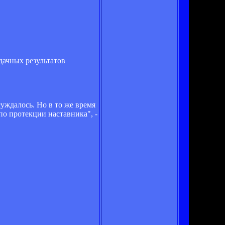
дачных результатов
уждалось. Но в то же время
по протекции наставника", -