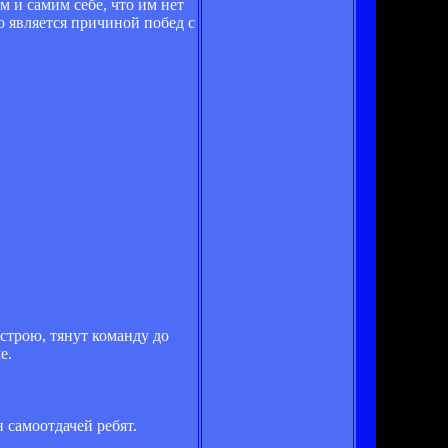
м и самим себе, что им нет
о является причиной побед с
 строю, тянут команду до
е.
н самоотдачей ребят.