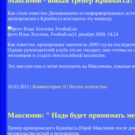
Максимов - новый тренер Кривбасса?
Как стало известно Динамомании из информированных ист
криворожского Кривбасса возглавить эту команду.
фото Ильи Хохлова, Football.ua
21 декабря 2009, 14:24
Как известно, криворожане закончили 2009 год на последнем
Однако руководителей клуба это не смущает, они готовы на 
легионеров и создать боеспособный коллектив.
Эту миссию они и хотят возложить на Максимова, изыскав в
10.03.2015 |
Комментарии: 0
|
Читать полностью
Максимов: " Надо будет принимать м
Тренер криворожского Кривбасса Юрий Максимов после дом
недовольство игрой и результатом.