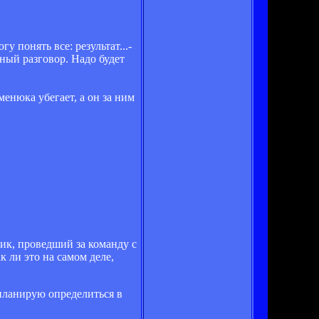
у понять все: результат...-
зный разговор. Надо будет
енюка убегает, а он за ним
к, проведший за команду с
к ли это на самом деле,
 планирую определиться в