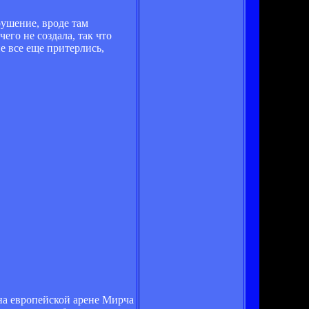
рушение, вроде там
его не создала, так что
е все еще притерлись,
на европейской арене Мирча